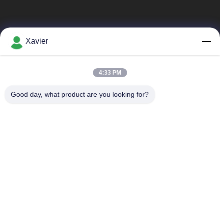
を
要
Xavier
求
し
4:33 PM
人気カテゴリ
すべて
な
Good day, what product are you looking for?
さ
細い管
細い管のコネクター
い
リーンチューブアク
ローラー トラック
セサリー
地
アルミニウム細い管
細い管
図
アルミニウム管のコ
アルミニウムパイプ
ネクター
用アクセサリー