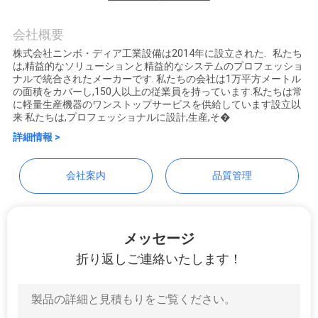
質
Ningbo Diya Industrial
Equipment Co., Ltd.
管
会社概要
株式会社ニンボ・ディア工業設備は2014年に設立された. 私たち
理
は,精益的なソリューションと精益的なシステムのプロフェッショ
ナルで統合されたメーカーです. 私たちの会社は1万平方メートル
の面積をカバーし,150人以上の従業員を持っています.私たちは常
に軽量生産機器のワンストップサービスを供給しています設立以
私
来 私たちは,プロフェッショナルに設計,生産,そ�
詳細情報 >
達
に
会社案内
品質管理
連
絡
メッセージ
し
折り返しご連絡いたします！
な
さ