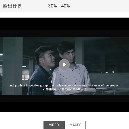
達
30% - 40%
輸出比例:
に
つ
い
て
工
場
旅
行
品
VIDEO
IMAGES