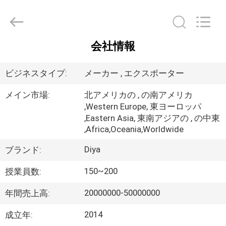
2026
Ningbo
Diya
Industrial
Equipment
Co.,
会社情報
Ltd..
家
All
Rights
Reserved.
ビジネスタイプ:
メーカー , エクスポーター
プ
メイン市場:
北アメリカの , の南アメリカ
,Western Europe, 東ヨーロッパ
ロ
,Eastern Asia, 東南アジアの , の中東
ダ
,Africa,Oceania,Worldwide
ク
Diya
ブランド:
ト
150~200
授業員数:
20000000-50000000
年間売上高:
私
2014
成立年: