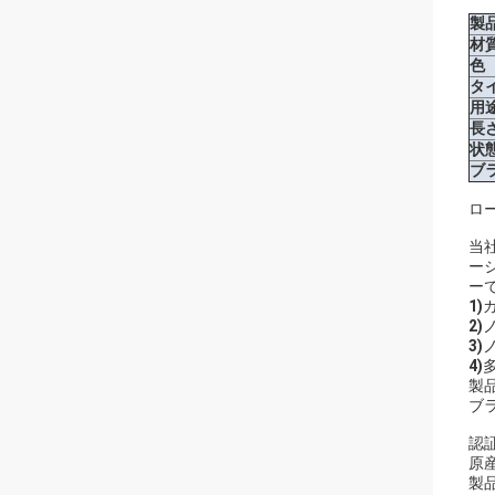
製
材
色
タ
用
長
状
ブ
ロ
当
ー
ー
1)
2)
3)
4)
製
ブラ
認証
原
製