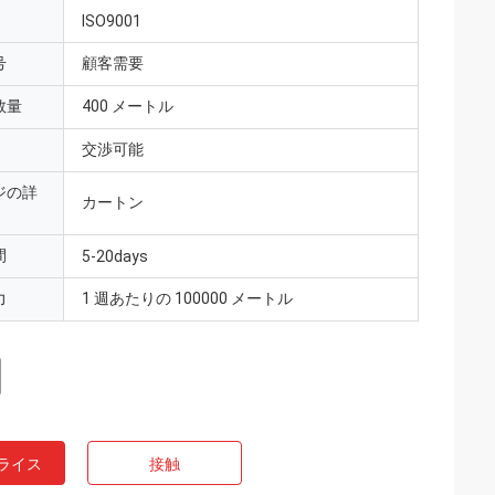
ISO9001
号
顧客需要
数量
400 メートル
交渉可能
ジの詳
カートン
間
5-20days
力
1 週あたりの 100000 メートル
ライス
接触