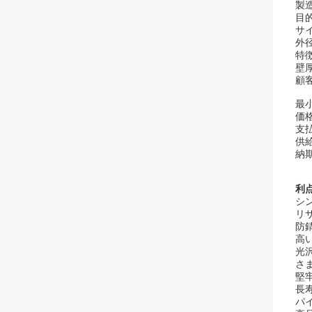
製
目
サ
外径
特
壁
顧
最
価
支払
供
納期
利
シ
リ
防
高
光
さ
堅
長
パ