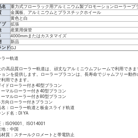
品名
重力式フローラック用アルミニウム製プロモーションローラープ
質
金属板、アルミニウムとプラスチックホイール
黄色と白
イプ
拡張
途
産業用保管
さ
4000mmまたはカスタマイズ
態
新品
ランド
GJ
ーラー軌道
社の高品質ローラー軌道は、頑丈なアルミニウムフレームで利用できま
ションを提供します。ローラープラコンは、長寿命でジャムフリー動作
で利用できます。
ガイドローラー付き40型プラコン
ノーマルローラー付き40型プラコン
ノーマルローラー付き80型プラコン
多方向ローラー付きプラコン
品名：ローラー軌道と板金スライド軌道
ンド名：DI YA
：ISO9001、ISO14001
産地：中国
品材質：スチールクロメートと帯電防止