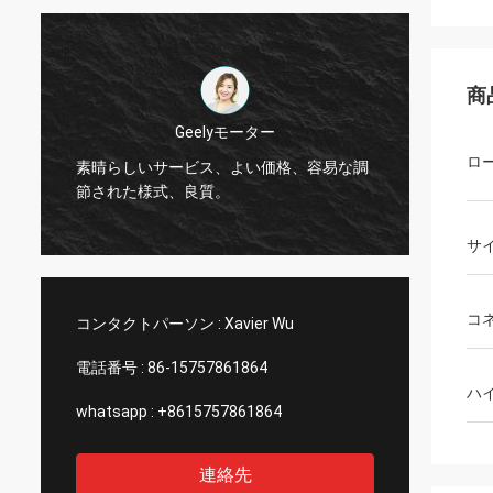
商
Thinhベトナム
こんにちは、ジョンソンは、細い管12000
はい
ロ
調
メートル2808の、アイボリー色整理しま
びワ
す。
れは
サ
コ
コンタクトパーソン :
Xavier Wu
電話番号 :
86-15757861864
ハ
whatsapp :
+8615757861864
連絡先