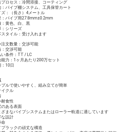
造プロセス：冷間溶接、コーティング
的：パイプ棚システム、工具保管カート
イズ：（長さ）4メートル
：パイプ用27.8mm±0.2mm
徴：黄色、白、黒
厚：シリーズ
客スタイル：受け入れます
小注文数量：交渉可能
格：交渉可能
い条件：TT / LC
給能力：1ヶ月あたり200万セット
：10日
点
ンプルで使いやすく、組み立てが簡単
サイクル
錆
い耐食性
沢のある表面
まざまなパイプシステムまたはローラー軌道に適しています
牢な設計
寿命
イプラックの頑丈な構造