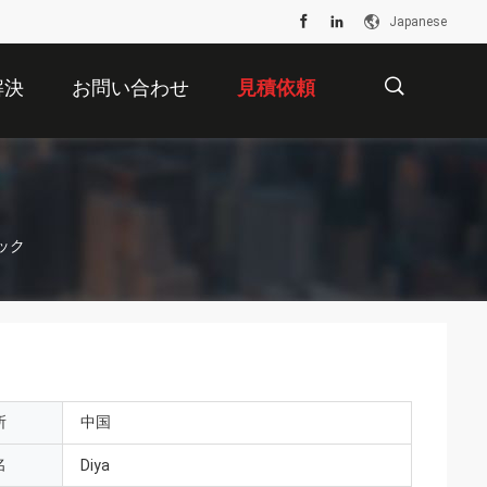
Japanese
解決
お問い合わせ
見積依頼
描
ック
述
所
中国
名
Diya