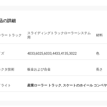
品の詳細
華為技術の電気通信
スライディングトラックローラーシステム
、私達は戦闘状況表示板のカートおよ
ーラー トラック
材料
用
ーク テーブルを常に購入します。 こ
速く、暖かいサービス会社です。
イズ
色
4033,6025,6033,4433,4135,3022
ネクタ技術
板金および合金
長さ
イライト
産業ローラー トラック
,
スケートのホイール コンベ