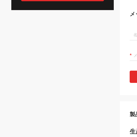
メ
製
生