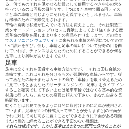
る、何でものそれを働かせる紡錘として使用するべき中心の穴を
を
持っているのは円形の目的です。1つはまた車軸で回る円ディス
クと車の車輪と同じようにそれを定義するかもしれません。車輪
要
は機械のために実際使用されます。
車輪の発明は私達が住んでいる方法を変えました。それは製造工
業をオートメーション プロセスに貢献によってより強くさせる産
求
業革命の役割を果しまより多くの商品を作り出します。どの位ま
で
スミソニアン ウェブサイト
に来られる車輪の発明についての大
し
いに詳細を学び。但し、車輪と足車の違いについて好奇の目を向
けていれば、チャンスはあなたのためにすることができるか何を
な
足車により興味がありますであり。
足車
さ
足車は全くそれを回避する車輪方法ですが、…それは回転台紙の
車輪です。これはそれを分けるものが規則的な車輪からです。従
い
ってあなたの椅子またはカートの底で「車輪」を取り替えるため
に見ているときあなたのサーチ エンジンの「足車」をタイプ イン
すること確実でして下さいまたは足車車輪ではなくを基本的な資
材店に行ったら、あなたの店員に頼んで下さい。あなた自身を長
地
時間救います。
動くことは容易であるように目的に取付けるのに足車が使用され
図
ています。足車が2つの様式入って来ことが分ります:別の平面が
それに対して同じ高さに置くことができるように平面がある種類
または目的に締めることができる平面のない種類は。
それらは様式です。しかし足車はまた2つの部門に分けることが