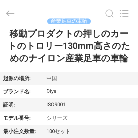
2026
Ningbo
Diya
Industrial
Equipment
産業足車の車輪
Co.,
Ltd..
移動プロダクトの押しのカー
家
All
Rights
Reserved.
トのトロリー130mm高さのた
プ
めのナイロン産業足車の車輪
ロ
ダ
起源の場所:
中国
ク
Diya
ブランド名:
ト
ISO9001
証明:
モデル番号:
シリーズ
私
最小注文数量:
100セット