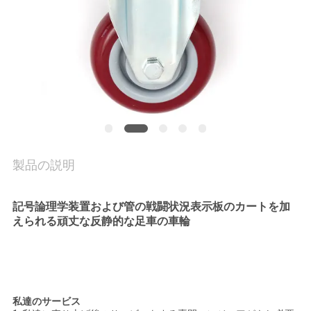
質
管
理
私
達
に
製品の説明
連
記号論理学装置および管の戦闘状況表示板のカートを加
絡
えられる頑丈な反静的な足車の車輪
し
な
さ
私達のサービス