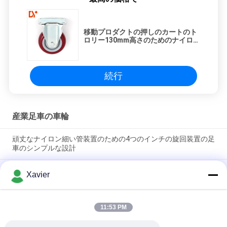
移動プロダクトの押しのカートのト
ロリー130mm高さのためのナイロン
産業足車の車輪
続行
産業足車の車輪
頑丈なナイロン細い管装置のための4つのインチの旋回装置の足
車のシンプルな設計
3インチの頑丈な旋回装置の足車、ブレーキが付いている普遍的
Xavier
な反静的な足車の車輪
3インチ リーンチューブキャスター 拡張ユニバーサルホイール
11:53 PM
コンパウンドワイヤーロッド 丸チューブロッド ブレーキホイー
ル