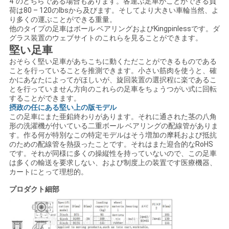
4"のどちらである場合もあります。各運ぶ足車がことができる負
荷は80 – 120のlbsから及びます。そしてより大きい車輪当然、よ
り多くの運ぶことができる重量。
他のタイプの足車はボール ベアリングおよびKingpinlessです。ダ
グラス装置のウェブサイトのこれらを見ることができます。
堅い足車
おそらく堅い足車があちこちに動くただことができるものである
ことを行っていることを推測できます。小さい筋肉を使うと、確
かにあなたによってがほしいが、旋回装置の選択程に楽であるこ
とを行っていません方向のこれらの足車をちょうつがい式に回転
することができます。
摂政の任にある堅い上の版モデル
この足車にまた亜鉛終わりがあります。それに通された茎の八角
形の洗濯機が付いている二重ボール ベアリングの配線管がありま
す。作る何が特別なこの特定モデルはそう増加の摩耗および抵抗
のための配線管を熱扱ったことです。それはまた迎合的なRoHS
です。それが同様に多くの操縦性を持っていないので、この足車
は多くの輸送を要求しない、および制度上の装置です医療機器、
カートにとって理想的。
プロダクト細部