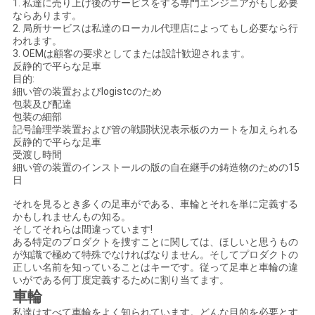
1. 私達に売り上げ後のサービスをする専門エンジニアがもし必要
ならあります。
い
2. 局所サービスは私達のローカル代理店によってもし必要なら行
われます。
3. OEMは顧客の要求としてまたは設計歓迎されます。
反静的で平らな足車
ニ
目的:
細い管の装置およびlogistcのため
ュ
包装及び配達
包装の細部
ー
記号論理学装置および管の戦闘状況表示板のカートを加えられる
反静的で平らな足車
ス
受渡し時間
細い管の装置のインストールの版の自在継手の鋳造物のための15
日
場
それを見るとき多くの足車がである、車輪とそれを単に定義する
かもしれませんもの知る。
合
そしてそれらは間違っています!
ある特定のプロダクトを捜すことに関しては、ほしいと思うもの
が知識で極めて特殊でなければなりません。そしてプロダクトの
正しい名前を知っていることはキーです。従って足車と車輪の違
引
いがである何丁度定義するために割り当てます。
車輪
用
私達はすべて車輪をよく知られています。どんな目的を必要とす