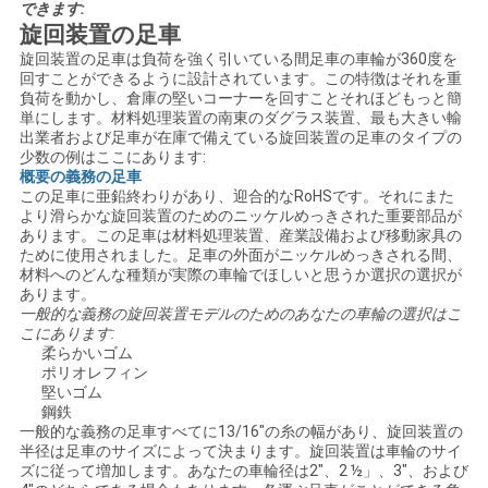
PRIVACY
できます:
旋回装置の足車
POLICY
旋回装置の足車は負荷を強く引いている間足車の車輪が360度を
回すことができるように設計されています。この特徴はそれを重
負荷を動かし、倉庫の堅いコーナーを回すことそれほどもっと簡
単にします。材料処理装置の南東のダグラス装置、最も大きい輸
出業者および足車が在庫で備えている旋回装置の足車のタイプの
少数の例はここにあります:
概要の義務の足車
この足車に亜鉛終わりがあり、迎合的なRoHSです。それにまた
より滑らかな旋回装置のためのニッケルめっきされた重要部品が
あります。この足車は材料処理装置、産業設備および移動家具の
ために使用されました。足車の外面がニッケルめっきされる間、
材料へのどんな種類が実際の車輪でほしいと思うか選択の選択が
あります。
一般的な義務の旋回装置モデルのためのあなたの車輪の選択はこ
こにあります:
柔らかいゴム
ポリオレフィン
堅いゴム
鋼鉄
一般的な義務の足車すべてに13/16"の糸の幅があり、旋回装置の
半径は足車のサイズによって決まります。旋回装置は車輪のサイ
ズに従って増加します。あなたの車輪径は2"、2 ½」、3"、および