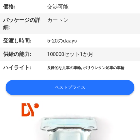
達
価格:
交渉可能
に
パッケージの詳
カートン
つ
細:
い
受渡し時間:
5-20のdaays
て
供給の能力:
100000セット1か月
,
ハイライト:
反静的な足車の車輪
ポリウレタン足車の車輪
工
場
ベストプライス
旅
行
品