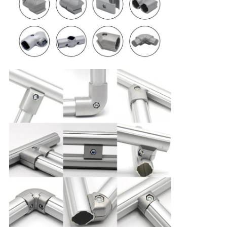
を
要
求
し
な
さ
い
地
図