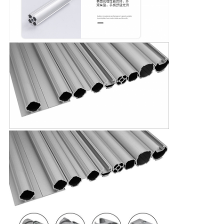
い
ニ
ュ
ー
ス
場
合
引
用