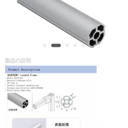
質
管
理
私
達
製品の説明
に
連
絡
し
な
さ