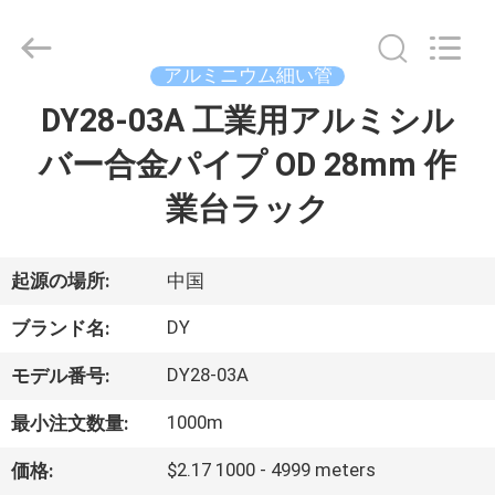
2026
Ningbo
Diya
Industrial
Equipment
アルミニウム細い管
Co.,
Ltd..
DY28-03A 工業用アルミシル
家
All
Rights
Reserved.
バー合金パイプ OD 28mm 作
プ
業台ラック
ロ
ダ
起源の場所:
中国
ク
DY
ブランド名:
ト
DY28-03A
モデル番号:
1000m
最小注文数量:
私
$2.17 1000 - 4999 meters
価格: