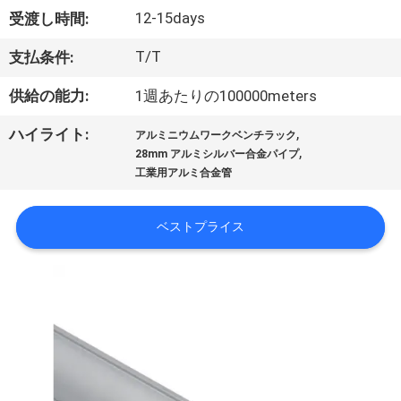
達
12-15days
受渡し時間:
に
T/T
支払条件:
つ
供給の能力:
1週あたりの100000meters
い
,
ハイライト:
て
アルミニウムワークベンチラック
,
28mm アルミシルバー合金パイプ
工業用アルミ合金管
工
ベストプライス
場
旅
行
品