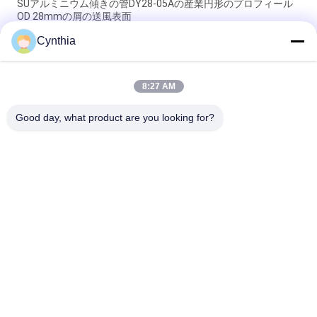
SUアルミニウム傾きの管DY28-05Aの産業円形のプロフィール
OD 28mmの屑の送風表面
Cynthia
DY28-05A OD 28mm アノード化合金 アルミニウム レイキング
システム生産ラインのための薄管管パイプ
8:27 AM
DY28-04A 工業用調整可能なアルミニウムスリーンパイプ ハー
ドウェア 管材の種類
Good day, what product are you looking for?
人気カテゴリ
すべて
細い管
細い管のコネクター
リーンチューブアク
プラコン・ロール・
セサリー
トラック
アルミニウム管のコ
アルミニウム細い管
ネクター
アルミニウムパイプ